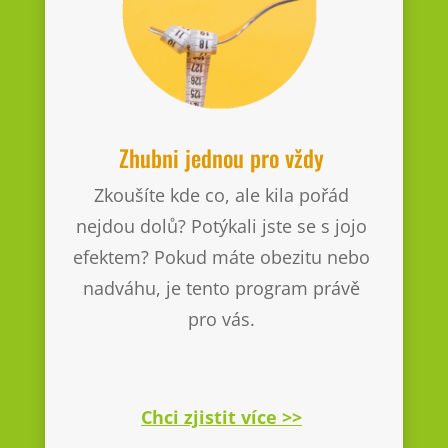
Zhubni jednou pro vždy
Zkoušíte kde co, ale kila pořád
nejdou dolů? Potýkali jste se s jojo
efektem? Pokud máte obezitu nebo
nadváhu, je tento program právě
pro vás.
Chci zjistit více >>