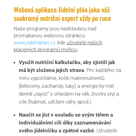
Webová aplikace Jídelní plán jako váš
soukromý nutriční expert vždy po ruce
Naše programy jsou nadstavbou nad
promakanou webovou stránkou
www.jidelniplan.cz,
kde
uživatelé našich
placených programů mohou
:
Využít nutriční kalkulačku, aby zjistili jak
má být složena jejich strava
. Pro každého na
míru vypočítáme, kolik makronutrientů
(bílkoviny, sacharidy, tuky) a energie by měl
denně „najíst“ s ohledem na věk, životní styl a
cíle (hubnutí, udržení váhy apod.).
Naučit se jíst v souladu se svým tělem a
individuálními cíli díky zaznamenávání
svého jídelníčku a zpětné vazbě.
Uživatelé