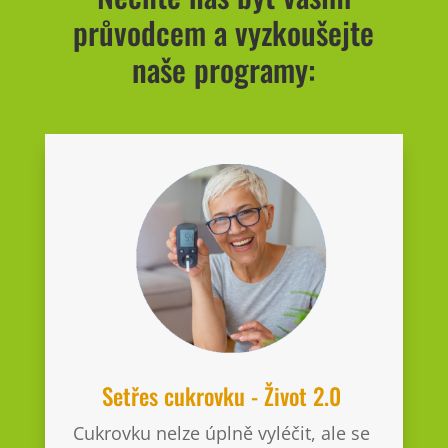
průvodcem a vyzkoušejte
naše programy:
Setřes cukrovku - Život 2.0
Cukrovku nelze úplně vyléčit, ale se