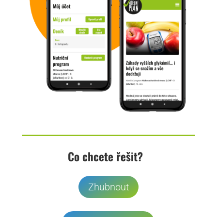
Co chcete řešit?
Zhubnout