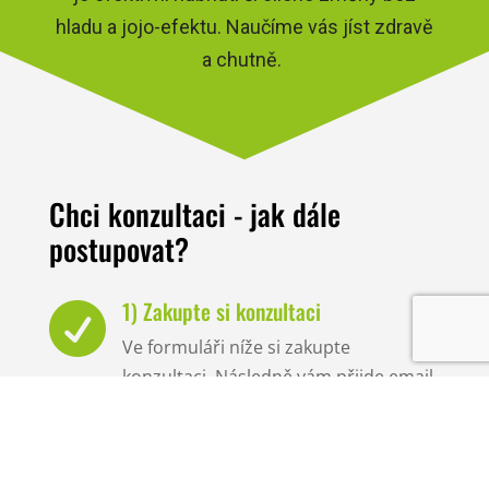
hladu a jojo-efektu. Naučíme vás jíst zdravě
a chutně.
Chci konzultaci - jak dále
postupovat?
1) Zakupte si konzultaci

Ve formuláři níže si zakupte
konzultaci. Následně vám přijde email
s unikátním číslem a podrobnými
informacemi. Na využití konzultace
máte až 90 dní od nákupu.