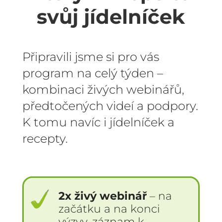
svůj jídelníček
Připravili jsme si pro vás
program na celý týden –
kombinaci živých webinářů,
předtočených videí a podpory.
K tomu navíc i jídelníček a
recepty.
2x živý webinář
– na
začátku a na konci
výzvy, záznam k