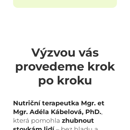
Výzvou vás
provedeme krok
po kroku
Nutriční terapeutka
Mgr. et
Mgr. Adéla Kábelová, PhD.
,
která pomohla
zhubnout
stovkám lidí
– bez hladu a