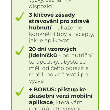
dispozici
3 klíčové zásady
stravování pro zdravé
hubnutí
– ukážeme
konkrétní tipy a recepty,
jak je aplikovat
20 dní vzorových
jídelníčků
– od nutriční
terapeutky, abyste se
měli od čeho odrazit a
mohli pokračovat i po
výzvě
+ BONUS: přístup ke
zkušební verzi mobilní
aplikace
, která vám
pomůže stravování