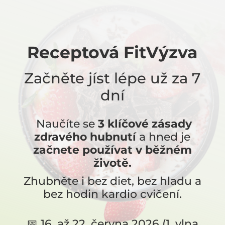
Receptová FitVýzva
Začněte jíst lépe už za 7
dní
Naučíte se
3 klíčové zásady
zdravého hubnutí
a hned je
začnete používat v běžném
životě.
Zhubněte i bez diet, bez hladu a
bez hodin kardio cvičení.
📅 16. až 22. června 2026 (1. vlna