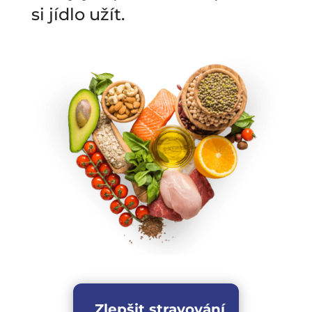
si jídlo užít.
Zlepšit stravování