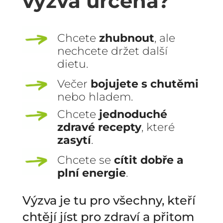
výzva určena?
Chcete
zhubnout
, ale
nechcete držet další
dietu.
Večer
bojujete s chutěmi
nebo hladem.
Chcete
jednoduché
zdravé recepty
, které
zasytí
.
Chcete se
cítit dobře a
plní energie
.
Výzva je tu pro všechny, kteří
chtějí jíst pro zdraví a přitom