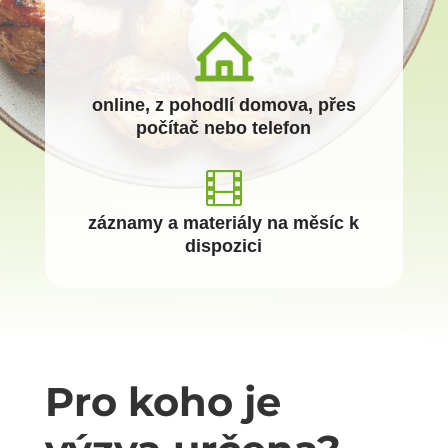
online, z pohodlí domova, přes
počítač nebo telefon

záznamy a materiály na měsíc k
dispozici
Pro koho je