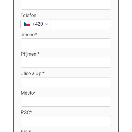
Telefon
+420
Jméno*
Příjmení*
Ulice a č.p.*
Město*
PSČ*
Stát*