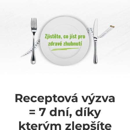
Receptová výzva
=
7 dní,
díky
kterým zlepšíte