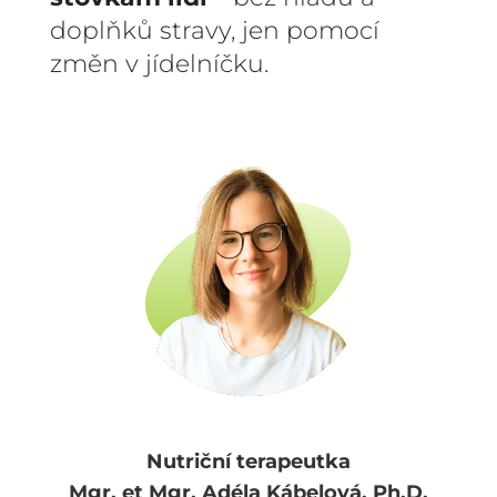
doplňků stravy, jen pomocí
změn v jídelníčku.
Nutriční terapeutka
Mgr. et Mgr. Adéla Kábelová, Ph.D.