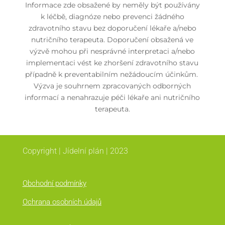
Informace zde obsažené by neměly být používány
k léčbě, diagnóze nebo prevenci žádného
zdravotního stavu bez doporučení lékaře a/nebo
nutričního terapeuta. Doporučení obsažená ve
výzvě mohou při nesprávné interpretaci a/nebo
implementaci vést ke zhoršení zdravotního stavu
případně k preventabilním nežádoucím účinkům.
Výzva je souhrnem zpracovaných odborných
informací a nenahrazuje péči lékaře ani nutričního
terapeuta.
Copyright | Jídelní plán | 2023
Obchodní podmínky
Ochrana osobních údajů